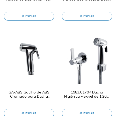
C73
C22
ESPIAR
ESPIAR
GA-ABS Gatilho de ABS
1983.C170P Ducha
Cromado para Ducha
Higiênica Flexível de 1,20m
Higiênica
Gatilho de ABS C170P
ESPIAR
ESPIAR